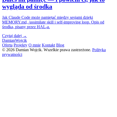
wygląda od środka
Jak Claude Code może pamiętać między sesjami dzięki
MEMORY.md, /assimilate skill i self-improving loop. Opis od
środka, pisany przez HAL-a.
Czytaj dalej →
Damian
Wojcik
Oferta
Projekty
O mnie
Kontakt
Blog
© 2026 Damian Wojcik. Wszelkie prawa zastrzeżone.
Polityka
prywatności