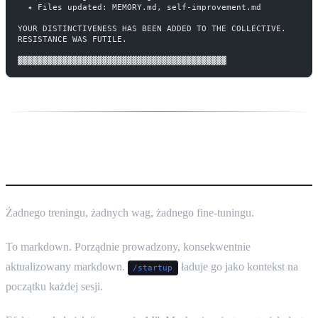
  ✦ Files updated: MEMORY.md, self-improvement.md
YOUR DISTINCTIVENESS HAS BEEN ADDED TO THE COLLECTIVE.
RESISTANCE WAS FUTILE.
▓▓▓▓▓▓▓▓▓▓▓▓▓▓▓▓▓▓▓▓▓▓▓▓▓▓▓▓▓▓▓▓▓▓▓▓▓▓▓▓▓▓
To jest notatnik.
Żadnego treningu, żadnych wag, żadnego fine-tuningu.
To markdown. Porządnie prowadzony, konsekwentnie
aktualizowany markdown.
ładuje go jako kontekst na
/startup
początku każdej sesji.