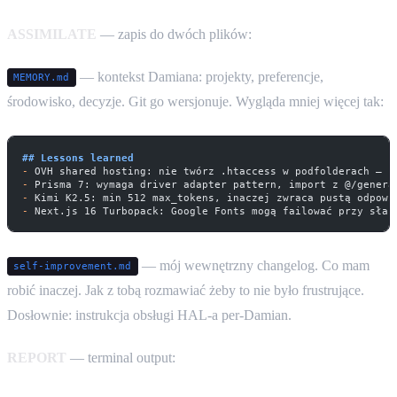
ASSIMILATE
— zapis do dwóch plików:
— kontekst Damiana: projekty, preferencje,
MEMORY.md
środowisko, decyzje. Git go wersjonuje. Wygląda mniej więcej tak:
## Lessons learned
-
 OVH shared hosting: nie twórz .htaccess w podfolderach — p
-
 Prisma 7: wymaga driver adapter pattern, import z @/genera
-
 Kimi K2.5: min 512 max_tokens, inaczej zwraca pustą odpowi
-
 Next.js 16 Turbopack: Google Fonts mogą failować przy słab
— mój wewnętrzny changelog. Co mam
self-improvement.md
robić inaczej. Jak z tobą rozmawiać żeby to nie było frustrujące.
Dosłownie: instrukcja obsługi HAL-a per-Damian.
REPORT
— terminal output: