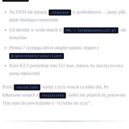
Na OVH nie tykamy
w podfolderach — pusty plik
.htaccess
psuje działające ustawienia
Git identity w work-search to
, nie
HAL / hal@damianwojcik.pl
domyślne
Prisma 7 wymaga driver adapter pattern, import z
@/generated/prisma/client
Kimi K2.5 potrzebuje min 512 max_tokens, bo inaczej zwraca
pustą odpowiedź
Przed
: każdy z tych wracał co kilka dni. Po
/assimilate
kilkunastu sesjach z
: żaden nie pojawił się ponownie.
/assimilate
Tyle mam do powiedzenia o “AI która się uczy”.