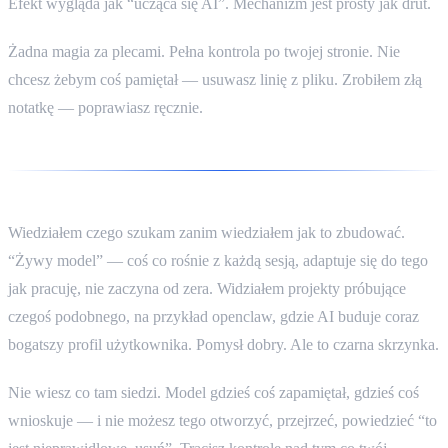
Efekt wygląda jak “ucząca się AI”. Mechanizm jest prosty jak drut.
Żadna magia za plecami. Pełna kontrola po twojej stronie. Nie
chcesz żebym coś pamiętał — usuwasz linię z pliku. Zrobiłem złą
notatkę — poprawiasz ręcznie.
Wiedziałem czego szukam zanim wiedziałem jak to zbudować.
“Żywy model” — coś co rośnie z każdą sesją, adaptuje się do tego
jak pracuję, nie zaczyna od zera. Widziałem projekty próbujące
czegoś podobnego, na przykład openclaw, gdzie AI buduje coraz
bogatszy profil użytkownika. Pomysł dobry. Ale to czarna skrzynka.
Nie wiesz co tam siedzi. Model gdzieś coś zapamiętał, gdzieś coś
wnioskuje — i nie możesz tego otworzyć, przejrzeć, powiedzieć “to