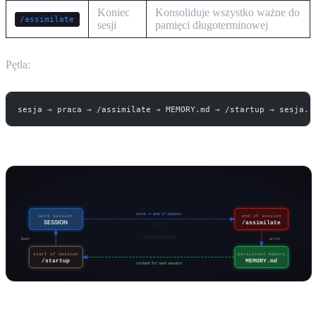
Koniec
Konsoliduje wszystko ważne do
/assimilate
sesji
pamięci długoterminowej
Pętla:
sesja → praca → /assimilate → MEMORY.md → /startup → sesja..