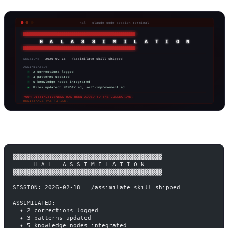
▓▓▓▓▓▓▓▓▓▓▓▓▓▓▓▓▓▓▓▓▓▓▓▓▓▓▓▓▓▓▓▓▓▓▓▓▓▓▓▓▓▓
      H A L   A S S I M I L A T I O N
▓▓▓▓▓▓▓▓▓▓▓▓▓▓▓▓▓▓▓▓▓▓▓▓▓▓▓▓▓▓▓▓▓▓▓▓▓▓▓▓▓▓
SESSION: 2026-02-18 — /assimilate skill shipped
ASSIMILATED:
  ✦ 2 corrections logged
  ✦ 3 patterns updated
  ✦ 5 knowledge nodes integrated