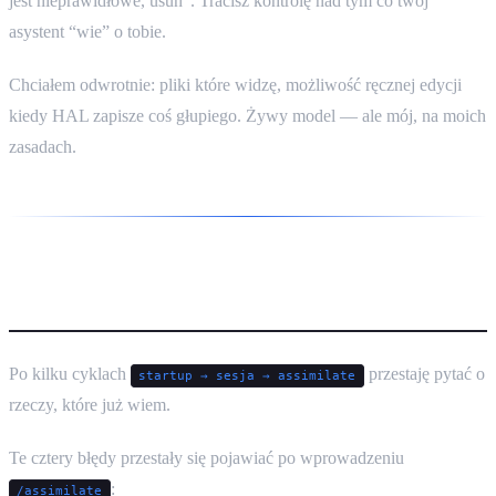
jest nieprawidłowe, usuń”. Tracisz kontrolę nad tym co twój
asystent “wie” o tobie.
Chciałem odwrotnie: pliki które widzę, możliwość ręcznej edycji
kiedy HAL zapisze coś głupiego. Żywy model — ale mój, na moich
zasadach.
Co się zmienia po kilku sesjach
Po kilku cyklach
przestaję pytać o
startup → sesja → assimilate
rzeczy, które już wiem.
Te cztery błędy przestały się pojawiać po wprowadzeniu
:
/assimilate