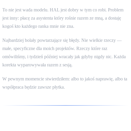
To nie jest wada modelu. HAL jest dobry w tym co robi. Problem
jest inny: płacę za asystenta który rośnie razem ze mną, a dostaję
kogoś kto każdego ranka mnie nie zna.
Najbardziej bolały powtarzające się błędy. Nie wielkie rzeczy —
małe, specyficzne dla moich projektów. Rzeczy które raz
omówiliśmy, i tydzień później wracały jak gdyby nigdy nic. Każda
korekta wyparowywała razem z sesją.
W pewnym momencie stwierdziłem: albo to jakoś naprawię, albo ta
współpraca będzie zawsze płytka.
Jak powstał /assimilate