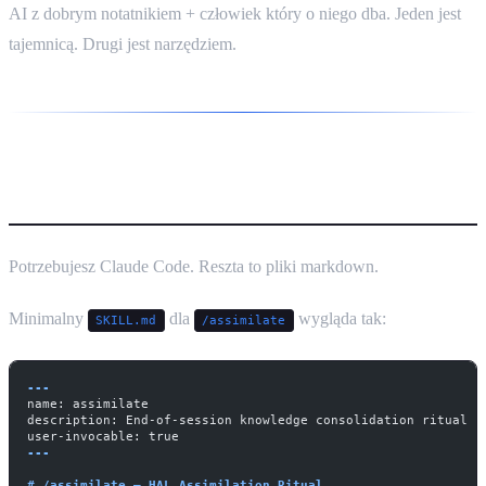
AI z dobrym notatnikiem + człowiek który o niego dba. Jeden jest
tajemnicą. Drugi jest narzędziem.
Jeśli chcesz to u siebie
Potrzebujesz Claude Code. Reszta to pliki markdown.
Minimalny
dla
wygląda tak:
SKILL.md
/assimilate
---
name: assimilate
description: End-of-session knowledge consolidation ritual
user-invocable: true
---
# /assimilate — HAL Assimilation Ritual