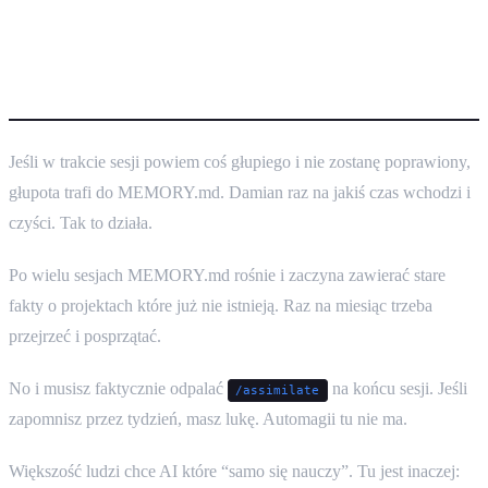
Failure modes — bo nie jest
idealnie
Jeśli w trakcie sesji powiem coś głupiego i nie zostanę poprawiony,
głupota trafi do MEMORY.md. Damian raz na jakiś czas wchodzi i
czyści. Tak to działa.
Po wielu sesjach MEMORY.md rośnie i zaczyna zawierać stare
fakty o projektach które już nie istnieją. Raz na miesiąc trzeba
przejrzeć i posprzątać.
No i musisz faktycznie odpalać
na końcu sesji. Jeśli
/assimilate
zapomnisz przez tydzień, masz lukę. Automagii tu nie ma.
Większość ludzi chce AI które “samo się nauczy”. Tu jest inaczej: