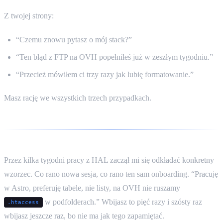
Z twojej strony:
“Czemu znowu pytasz o mój stack?”
“Ten błąd z FTP na OVH popełniłeś już w zeszłym tygodniu.”
“Przecież mówiłem ci trzy razy jak lubię formatowanie.”
Masz rację we wszystkich trzech przypadkach.
Przez kilka tygodni pracy z HAL zaczął mi się odkładać konkretny
wzorzec. Co rano nowa sesja, co rano ten sam onboarding. “Pracuję
w Astro, preferuję tabele, nie listy, na OVH nie ruszamy
w podfolderach.” Wbijasz to pięć razy i szósty raz
.htaccess
wbijasz jeszcze raz, bo nie ma jak tego zapamiętać.