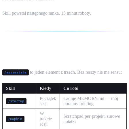
Skill powstał następnego ranka. 15 minut roboty.
System trzech skillów
to jeden element z trzech. Bez reszty nie ma sensu:
/assimilate
Skill
Kiedy
Co robi
Początek
Ładuje MEMORY.md — mój
/startup
sesji
poranny briefing
W
Scratchpad per-projekt, surowe
trakcie
/napkin
notatki
sesji