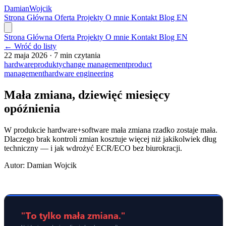
Damian
Wojcik
Strona Główna
Oferta
Projekty
O mnie
Kontakt
Blog
EN
Strona Główna
Oferta
Projekty
O mnie
Kontakt
Blog
EN
← Wróć do listy
22 maja 2026
·
7 min czytania
hardware
produkty
change management
product
management
hardware engineering
Mała zmiana, dziewięć miesięcy
opóźnienia
W produkcie hardware+software mała zmiana rzadko zostaje mała.
Dlaczego brak kontroli zmian kosztuje więcej niż jakikolwiek dług
techniczny — i jak wdrożyć ECR/ECO bez biurokracji.
Autor:
Damian Wojcik