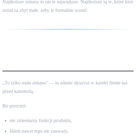
Najdroższe zmiany to nie te największe. Najdroższe są te, które ktoś
uznał za zbyt małe, żeby je formalnie ocenić.
Dlaczego „mała zmiana” brzmi
niewinnie
„To tylko mała zmiana” — to zdanie słyszysz w każdej firmie tuż
przed katastrofą.
Bo przecież:
nie zmieniamy funkcji produktu,
klient nawet tego nie zauważy,