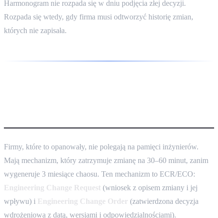
Harmonogram nie rozpada się w dniu podjęcia złej decyzji.
Rozpada się wtedy, gdy firma musi odtworzyć historię zmian,
których nie zapisała.
ECR/ECO — co to jest i dlaczego
małe firmy tego nie robią
Firmy, które to opanowały, nie polegają na pamięci inżynierów.
Mają mechanizm, który zatrzymuje zmianę na 30–60 minut, zanim
wygeneruje 3 miesiące chaosu. Ten mechanizm to ECR/ECO:
Engineering Change Request
(wniosek z opisem zmiany i jej
wpływu) i
Engineering Change Order
(zatwierdzona decyzja
wdrożeniowa z datą, wersjami i odpowiedzialnościami).