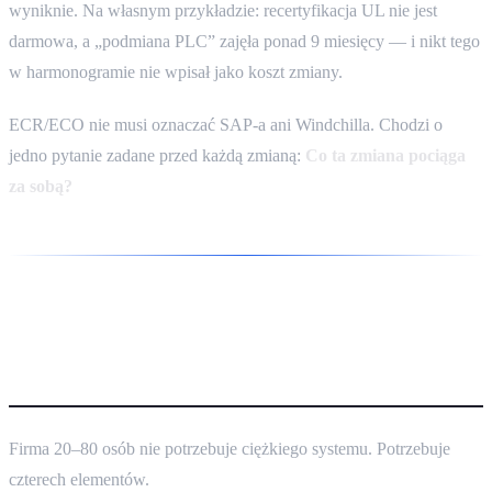
wyniknie. Na własnym przykładzie: recertyfikacja UL nie jest
darmowa, a „podmiana PLC” zajęła ponad 9 miesięcy — i nikt tego
w harmonogramie nie wpisał jako koszt zmiany.
ECR/ECO nie musi oznaczać SAP-a ani Windchilla. Chodzi o
jedno pytanie zadane przed każdą zmianą:
Co ta zmiana pociąga
za sobą?
Lekki proces kontroli zmian —
jak zacząć bez biurokracji
Firma 20–80 osób nie potrzebuje ciężkiego systemu. Potrzebuje
czterech elementów.