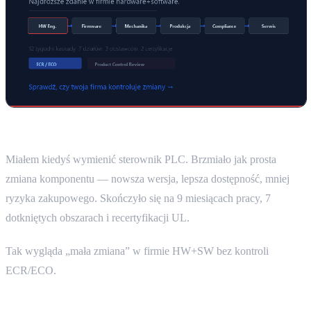
Miałem kiedyś wymienić sterownik PLC. Brzmiało jak prosta
zmiana komponentu — nowsza wersja, lepsza dostępność, mniej
ryzyka zakupowego. Skończyło się na 9 miesiącach pracy, 7
dotkniętych obszarach i recertyfikacji UL.
Tak wygląda „mała zmiana” w firmie HW+SW bez kontroli
ECR/ECO.