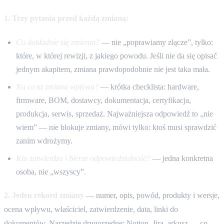
1. Trzy pytania przed każdą zmianą:
Co dokładnie się zmienia?
— nie „poprawiamy złącze”, tylko:
które, w której rewizji, z jakiego powodu. Jeśli nie da się opisać
jednym akapitem, zmiana prawdopodobnie nie jest taka mała.
Na co ta zmiana wpływa?
— krótka checklista: hardware,
firmware, BOM, dostawcy, dokumentacja, certyfikacja,
produkcja, serwis, sprzedaż. Najważniejsza odpowiedź to „nie
wiem” — nie blokuje zmiany, mówi tylko: ktoś musi sprawdzić
zanim wdrożymy.
Kto zatwierdza i bierze odpowiedzialność?
— jedna konkretna
osoba, nie „wszyscy”.
2. Jeden rekord zmiany
— numer, opis, powód, produkty i wersje,
ocena wpływu, właściciel, zatwierdzenie, data, linki do
dokumentów. Narzędzie drugorzędne: Notion, Jira, arkusz — co